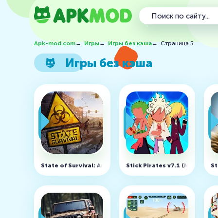
Apk-mod.com
→
Игры
→
Игры без кэша
→
Страница 5
Игры без кэша
State of Survival: Апокалипсис v1.26.600
Stick Pirates v7.1 (MOD, мно
St