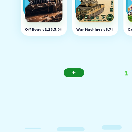
Off Road v2.26.3.001.502 (MOD, много денег)
War Machines v8.71.0
Ca
1