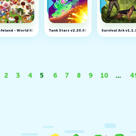
feland - World Kitchen v2.77.2 (MOD, много денег)
Tank Stars v2.20.001 (MOD, много денег)
Survival Ark v1.1
2
3
4
5
6
7
8
9
10
...
4