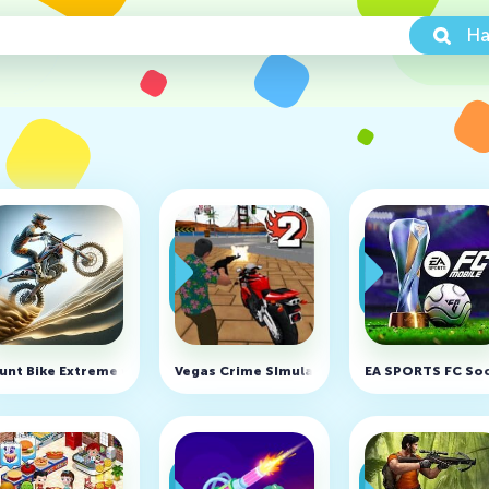
На
го денег)
unt Bike Extreme v0.575 (MOD, много денег)
Vegas Crime SImulator 2 v3.3.6 (MOD, Неог
EA SPORTS FC Soc