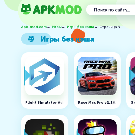
Apk-mod.com
→
Игры
→
Игры без кэша
→
Страница 9
Игры без кэша
Flight Simulator Advanced v5.6.1 (MOD, Unlocked)
Race Max Pro v2.16.1 (MOD, 
Gr