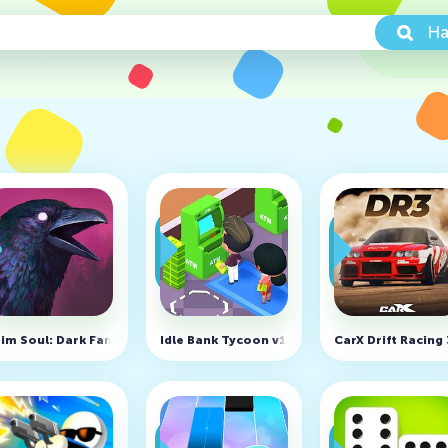
На
много денег)
im Soul: Dark Fantasy Survival v8.3.1 (MOD, Меню)
Idle Bank Tycoon v1.95.0 (MOD, много денег
CarX Drift Racing