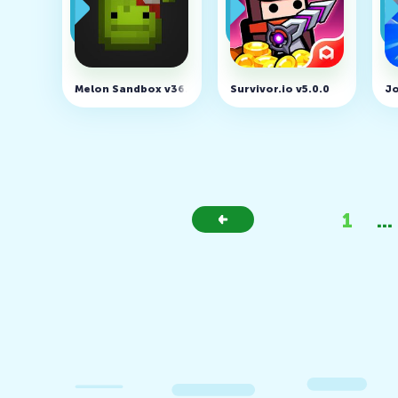
Melon Sandbox v36.7 (MOD, Unlocked)
Survivor.io v5.0.0
Jo
1
...