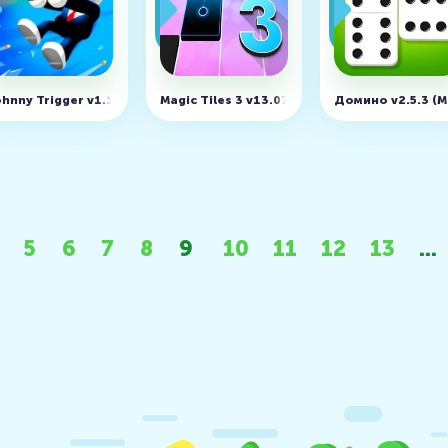
hnny Trigger v1.12.66 (MOD, много денег)
Magic Tiles 3 v13.072.103 (MOD, много дене
Домино v2.5.3 (
5
6
7
8
9
10
11
12
13
...