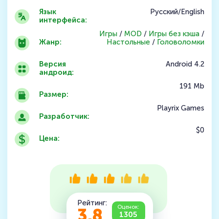
Язык
Русский/English
интерфейса:
Игры
/
MOD
/
Игры без кэша
/
Жанр:
Настольные
/
Головоломки
Версия
Android 4.2
андроид:
191 Mb
Размер:
Playrix Games
Разработчик:
$0
Цена:
Рейтинг:
Оценок:
3.8
1305