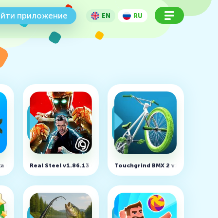
йти приложение
EN
RU
 v1.16.3.799 (MOD, много денег)
Real Steel v1.86.13 (MOD, Unlocked)
Touchgrind BMX 2 v1.6.8