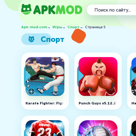
Apk-mod.com
→
Игры
→
Спорт
→
Страница 5
Спорт
Karate Fighter: Fighting Games v3.5.42 (MOD, Меню)
Punch Guys v5.12.2 (MOD, М
He