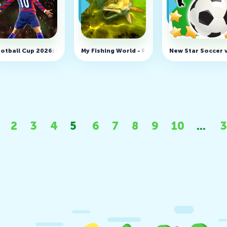
0
otball Cup 2026: Игры Футбол v1.31.2 (MOD, много денег)
My Fishing World - Реальная рыбалка v1.16
New Star Soccer 
2
3
4
5
6
7
8
9
10
...