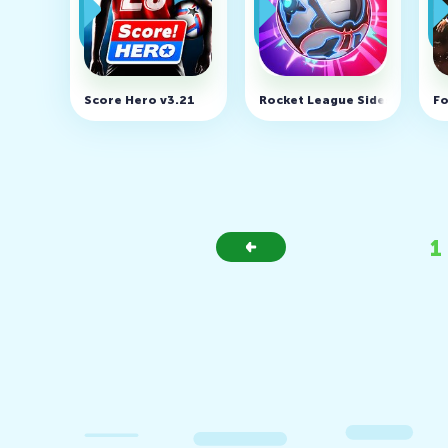
Score Hero v3.21
Rocket League Sideswipe v1.
Fo
1