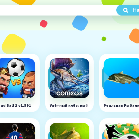
На
еню)
ad Ball 2 v1.591
Улётный клёв: рыбалка в 3D v8.0.1
Реальная Рыбалка