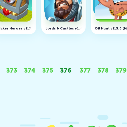
 v1.1.238a (MOD, много денег)
icker Heroes v2.7.5664 (MOD, Меню)
Lords & Castles v1.43 (MOD, неограниченно
Oil Hunt v2.3.0 (
373
374
375
376
377
378
379