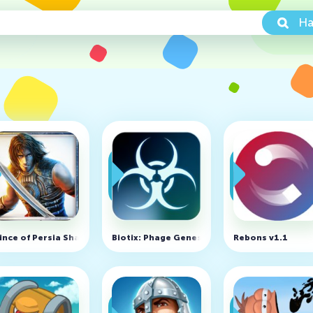
На
.0.6881 (MOD, много денег)
ince of Persia Shadow Flame v2.0.2 (MOD, много денег)
Biotix: Phage Genesis v2.6 (MOD. много мон
Rebons v1.1