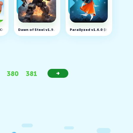
 ресурсов)
MOD, skins)
Dawn of Steel v1.9.4 (MOD, большой урон)
Parallyzed v1.6.0 (MOD, много д
380
381