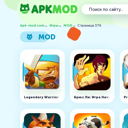
Apk-mod.com
→
Игры
→
MOD
→
Страница 376
MOD
Legendary Warrior v1.0.10 (MOD, много денег)
Брюс Ли: Игра Началась v1.5
Pr