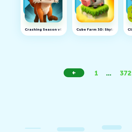
Crashing Season v0.2.0.1 (MOD, много денег)
Cube Farm 3D: Skyland Craft
Cl
1
...
372