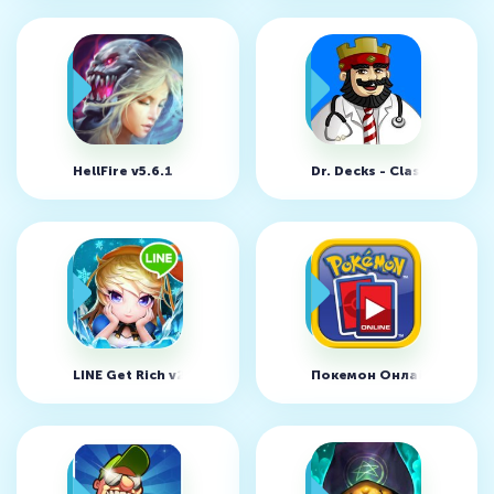
HellFire v5.6.1
Dr. Decks - Clash Royale v
LINE Get Rich v2.7.1
Покемон Онлайн v2.39.0