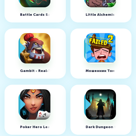
Battle Cards Savage Heroes v1.4.15 (MOD, Неограниченно
Little Alchemist v1.38.2
Gambit - Real-Time PvP Card Battler v1.0.1253
Мошенник Том-2 v1.8.2 
Poker Hero Leagues v3.4.10
Dark Dungeon Survival v