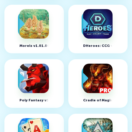
Morels v1.01.00
DHeroes: CCG v0.20
Poly Fantasy v1.0.065
Cradle of Magic v1.5.12 P