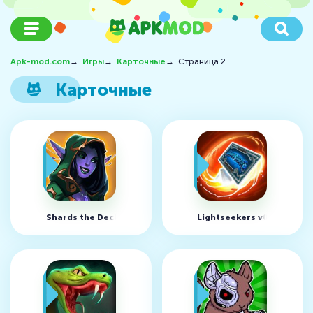
Apk-mod.com
→
Игры
→
Карточные
→
Страница 2
Карточные
Shards the Deckbuilder v0.61
Lightseekers v0.15.0