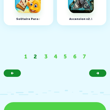
Solitaire Paradise Tripeaks v1.2.1 (MOD, много денег)
Ascension v2.1.0 (MOD, 
1
2
3
4
5
6
7