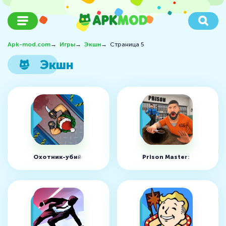
Apk-mod.com
→
Игры
→
Экшн
→
Страница 5
Экшн
Охотник-убийца v2.043 (MOD, Неограниченно алмазов)
Prison Master: Escape Jo