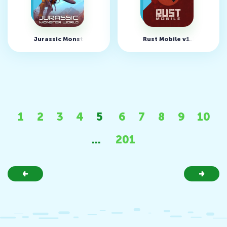
Jurassic Monster World v0.20.1 (MOD, много патронов)
Rust Mobile v1.33.1.106
1
2
3
4
5
6
7
8
9
10
...
201