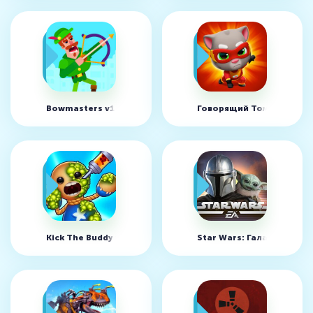
Bowmasters v11.5.0 (MOD, Неограниченно денег)
Говорящий Том: погоня г
Kick The Buddy v2.19.0 (MOD, Неограниченно денег)
Star Wars: Галактика ге