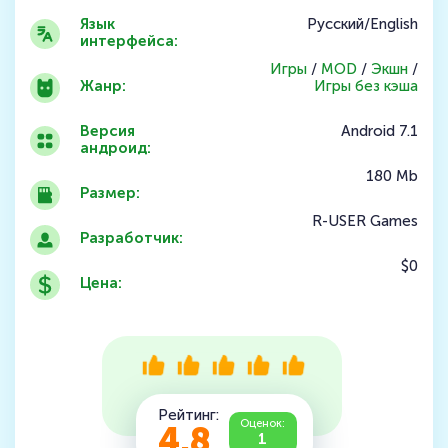
Язык
Русский/English
интерфейса:
Игры
/
MOD
/
Экшн
/
Жанр:
Игры без кэша
Версия
Android 7.1
андроид:
180 Mb
Размер:
R-USER Games
Разработчик:
$0
Цена:
Рейтинг:
Оценок:
4.8
1