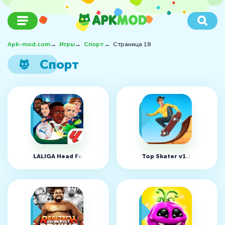
Apk-mod.com
→
Игры
→
Спорт
→
Страница 18
Спорт
LALIGA Head Football v7.1.36 (MOD, неограниченно денег
Top Skater v1.02