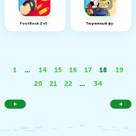
FootRock 2 v5.0 (MOD, много денег)
Тюремный футбол! v2.0
1
...
14
15
16
17
18
19
20
21
22
...
34