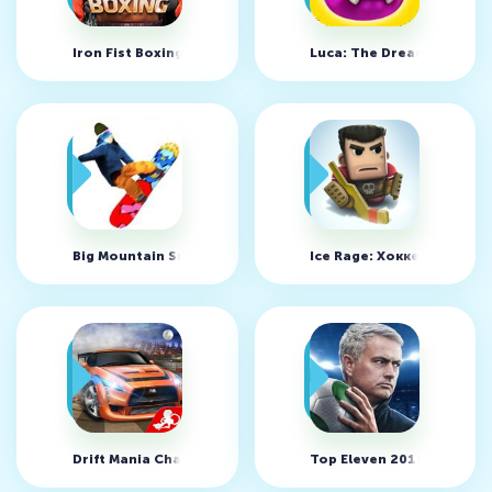
Iron Fist Boxing v5.6.1
Luca: The Dreamer v2.1
Big Mountain Snowboarding v1.38.2
Ice Rage: Хоккей v1.0.30
Drift Mania Championship 2 v1.35 (MOD, много денег)
Top Eleven 2018 Футбол