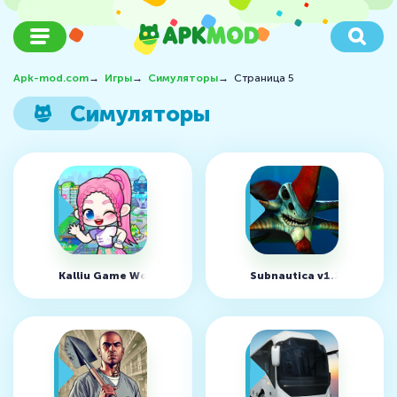
Apk-mod.com
→
Игры
→
Симуляторы
→
Страница 5
Симуляторы
Kalliu Game World v8.75.25.00 (MOD, Unlocked)
Subnautica v1.22.83416 