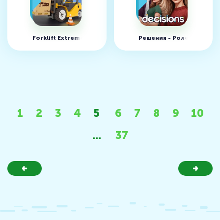
Forklift Extreme Simulator v4.1.5 (MOD, много денег)
Решения - Ролевая Игра 
1
2
3
4
5
6
7
8
9
10
...
37