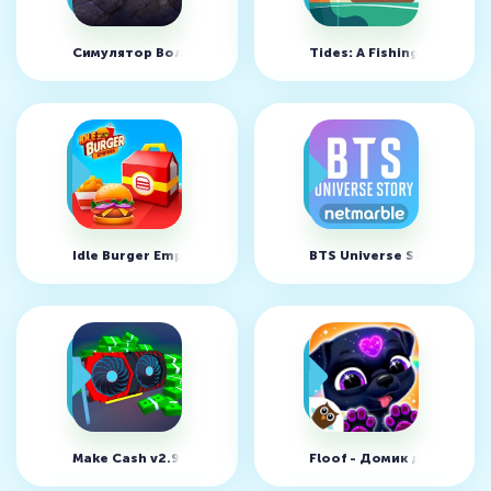
Симулятор Волка - Эволюция Диких Животных v1.0.4.3 (
Tides: A Fishing Game v1
Idle Burger Empire Tycoon v1.1.7 (MOD, много денег)
BTS Universe Story v1.5.0
Make Cash v2.9.4 (MOD, много денег)
Floof - Домик для питом