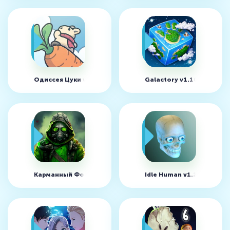
Одиссея Цуки v1.3.13 (MOD, много моркови)
Galactory v1.10.36 (MOD
Карманный Фолыч: Экспансия v1.97.1 (MOD, много денег)
Idle Human v1.23.1 (MOD