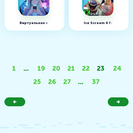
Виртуальная история любви: ChatLinx v25.10 (MOD, мног
Ice Scream 6 Friends: Cha
1
...
19
20
21
22
23
24
25
26
27
...
37