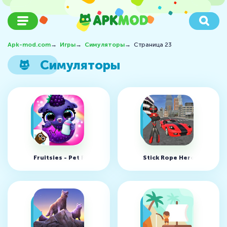
Apk-mod.com
→
Игры
→
Симуляторы
→
Страница 23
Симуляторы
Fruitsies - Pet Friends v1.9.427 (MOD, Unlocked)
Stick Rope Hero v4.4.5 