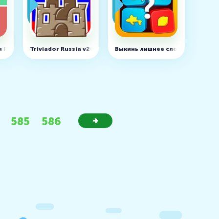
 Pro: Викторина v1.1.1
Triviador Russia v20190416
Выкинь лишнее слово v1.2.3
585
586