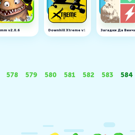
mm v2.0.6
Downhill Xtreme v1.0.5 (MOD, много денег)
Загадки Да Винчи
578
579
580
581
582
583
584