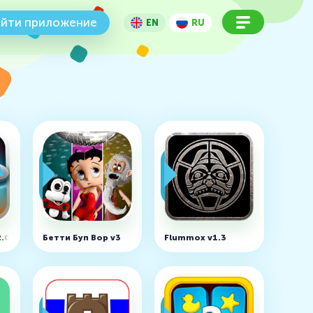
йти приложение
EN
RU
2.0
Бетти Буп Bop v3
Flummox v1.3