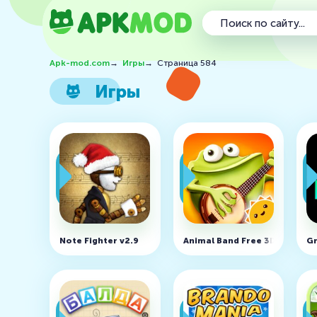
Apk-mod.com
→
Игры
→
Страница 584
Игры
Note Fighter v2.9
Animal Band Free 3D Music To
Gr