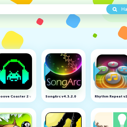
На
y v1.0.3
oove Coaster 2 v1.0.16
SongArc v4.3.2.0
Rhythm Repeat v