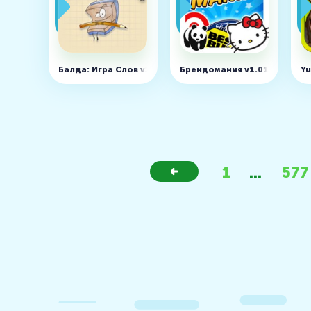
Балда: Игра Слов v55
Брендомания v1.01
Yu
1
...
577