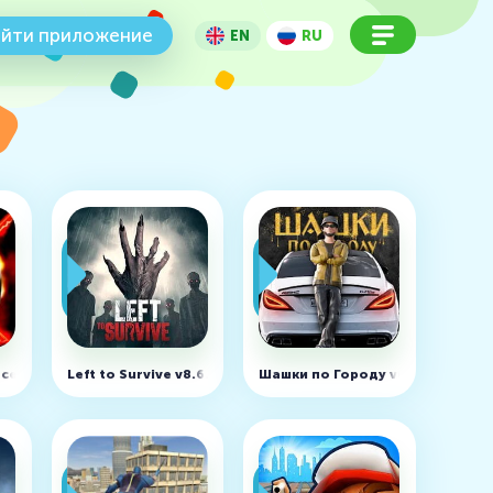
йти приложение
EN
RU
денег)
rce v10.4.1
Left to Survive v8.6.0 (MOD, много патронов)
Шашки по Городу v0.6.7 (MOD, 