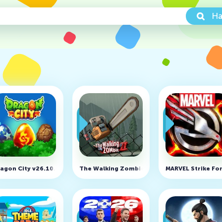
На
денег)
 много денег)
agon City v26.10.3
The Walking Zombie 2 v3.58.0 (MOD, много 
MARVEL Strike Fo