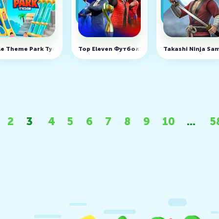
OD, много денег)
le Theme Park Tycoon v9.3.0 (MOD, много денег)
Top Eleven Футбольный Менеджер v26.34
Takashi Ninja Sa
2
3
4
5
6
7
8
9
10
...
5