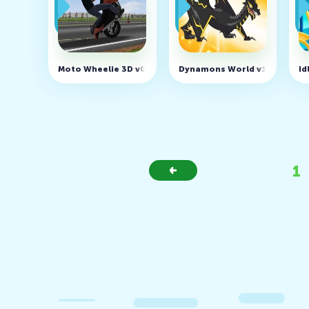
Moto Wheelie 3D v0.116 (MOD, много денег)
Dynamons World v1.13.08 (M
Id
1