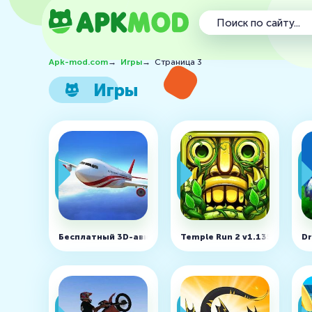
Apk-mod.com
→
Игры
→
Страница 3
Игры
Бесплатный 3D-авиасимулятор v2.12.46 (MOD, много 
Temple Run 2 v1.135.0 (MOD,
Dr