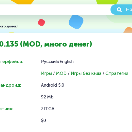
На
ого денег)
.0.135 (MOD, много денег)
нтерфейса:
Русский/English
Игры
/
MOD
/
Игры без кэша
/
Стратегии
 андроид:
Android 5.0
:
92 Mb
отчик:
ZITGA
$0