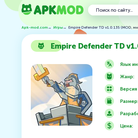
Apk-mod.com
→
Игры
→
Empire Defender TD v1.0.135 (MOD, мн
Empire Defender TD v1
Язык и
Жанр:
Версия
Размер
Разраб
Цена: