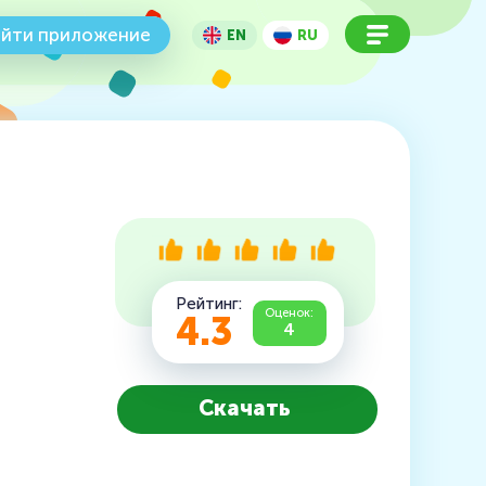
йти приложение
EN
RU
Рейтинг:
Оценок:
4.3
4
Скачать