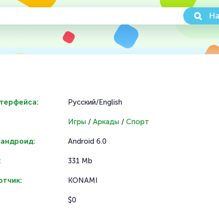
На
нтерфейса:
Русский/English
Игры
/
Аркады
/
Спорт
 андроид:
Android 6.0
:
331 Mb
отчик:
KONAMI
$0