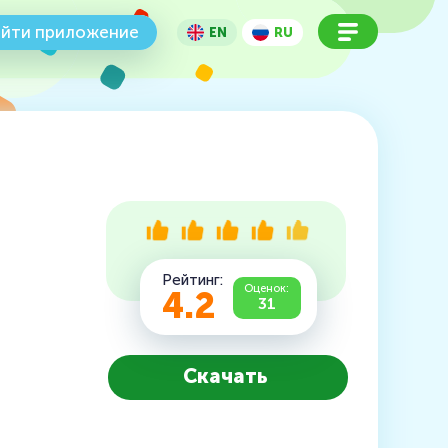
йти приложение
EN
RU
Рейтинг:
Оценок:
4.2
31
Скачать