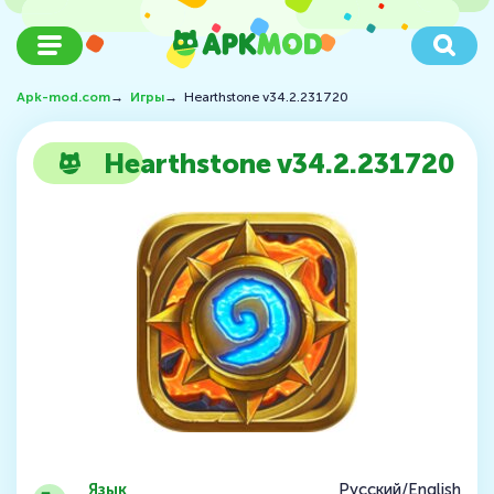
Apk-mod.com
→
Игры
→
Hearthstone v34.2.231720
Hearthstone v34.2.231720
Язык
Русский/English