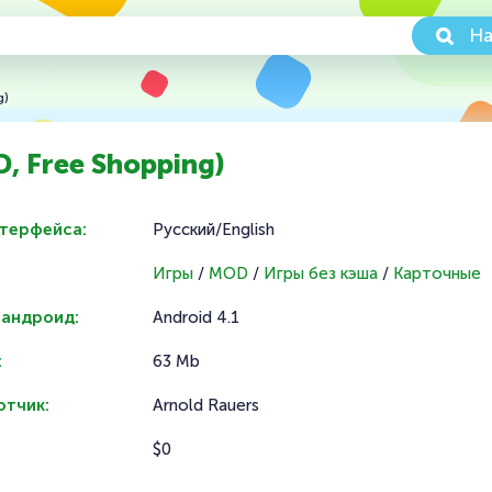
На
g)
D, Free Shopping)
нтерфейса:
Русский/English
Игры
/
MOD
/
Игры без кэша
/
Карточные
 андроид:
Android 4.1
:
63 Mb
отчик:
Arnold Rauers
$0