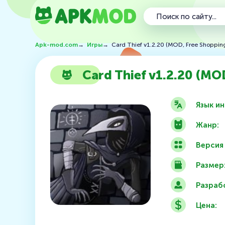
Apk-mod.com
→
Игры
→
Card Thief v1.2.20 (MOD, Free Shoppin
Card Thief v1.2.20 (MO
Язык и
Жанр:
Версия
Размер
Разраб
Цена: