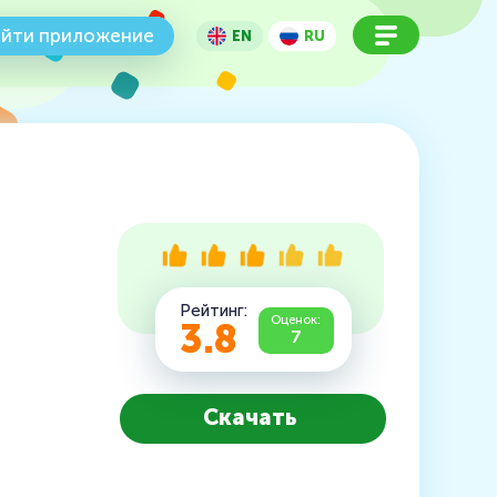
йти приложение
EN
RU
Рейтинг:
Оценок:
3.8
7
Скачать