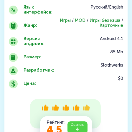
Язык
Русский/English
интерфейса:
Игры
/
MOD
/
Игры без кэша
/
Жанр:
Карточные
Версия
Android 4.1
андроид:
85 Mb
Размер:
Slothwerks
Разработчик:
$0
Цена:
Рейтинг:
Оценок:
4.5
4