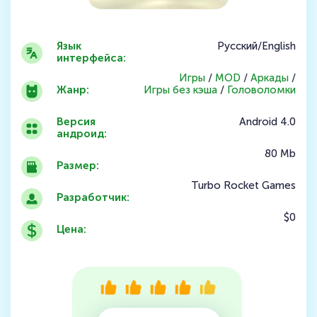
Язык
Русский/English
интерфейса:
Игры
/
MOD
/
Аркады
/
Жанр:
Игры без кэша
/
Головоломки
Версия
Android 4.0
андроид:
80 Mb
Размер:
Turbo Rocket Games
Разработчик:
$0
Цена: