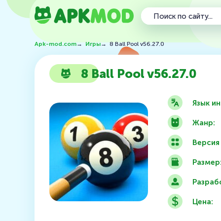
Apk-mod.com
→
Игры
→
8 Ball Pool v56.27.0
8 Ball Pool v56.27.0
Язык и
Жанр:
Версия
Размер
Разраб
Цена: