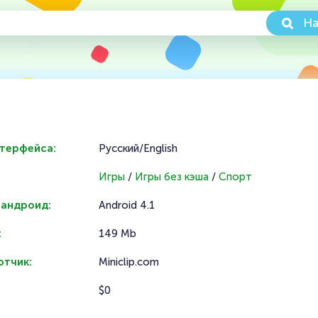
На
нтерфейса:
Русский/English
Игры
/
Игры без кэша
/
Спорт
 андроид:
Android 4.1
:
149 Mb
отчик:
Miniclip.com
$0