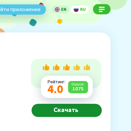
йти приложение
EN
RU
Рейтинг:
Оценок:
4.0
1075
Скачать