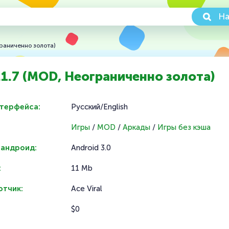
На
граниченно золота)
.1.7 (MOD, Неограниченно золота)
нтерфейса:
Русский/English
Игры
/
MOD
/
Аркады
/
Игры без кэша
 андроид:
Android 3.0
:
11 Mb
отчик:
Ace Viral
$0