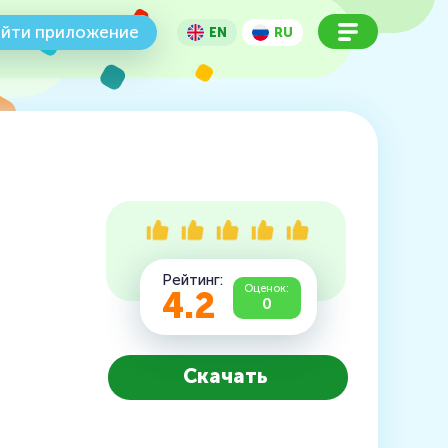
йти приложение
EN
RU
Рейтинг:
Оценок:
4.2
0
Скачать