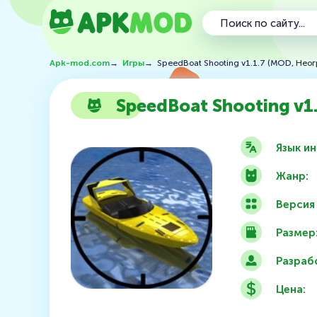
Apk-mod.com
→
Игры
→
SpeedBoat Shooting v1.1.7 (MOD, Нео
SpeedBoat Shooting v1
Язык и
Жанр:
Версия
Размер
Разраб
Цена: