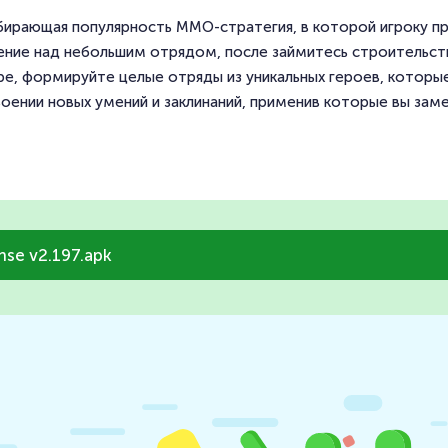
абирающая популярность MMO-стратегия, в которой игроку п
ние над небольшим отрядом, после займитесь строительств
ре, формируйте целые отряды из уникальных героев, которы
воении новых умений и заклинаний, применив которые вы за
nse v2.197.apk