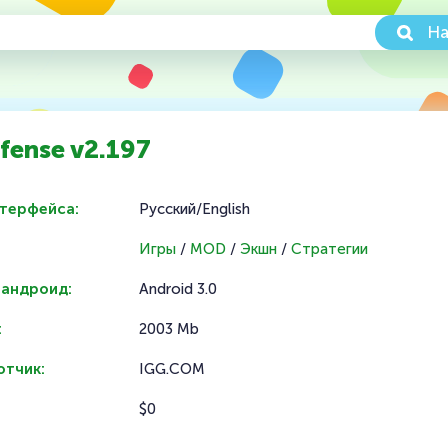
На
fense v2.197
нтерфейса:
Русский/English
Игры
/
MOD
/
Экшн
/
Стратегии
 андроид:
Android 3.0
:
2003 Mb
отчик:
IGG.COM
$0