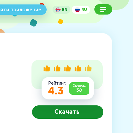
йти приложение
EN
RU
Рейтинг:
Оценок:
4.3
38
Скачать