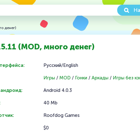
На
го денег)
4.5.11 (MOD, много денег)
нтерфейса:
Русский/English
Игры
/
MOD
/
Гонки
/
Аркады
/
Игры без к
 андроид:
Android 4.0.3
:
40 Mb
отчик:
Roofdog Games
$0