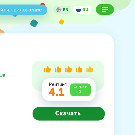
йти приложение
EN
RU
эша
Рейтинг:
Оценок:
4.1
1
Скачать