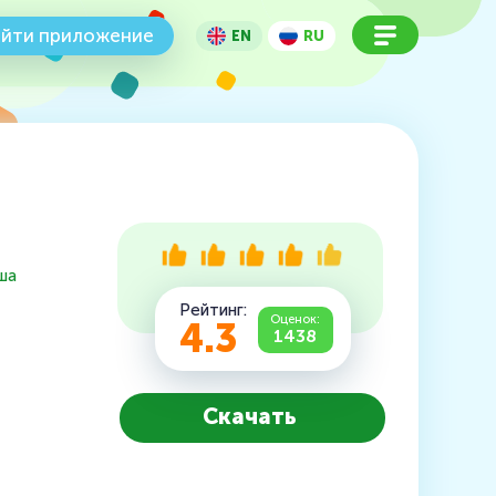
йти приложение
EN
RU
ша
Рейтинг:
Оценок:
4.3
1438
Скачать