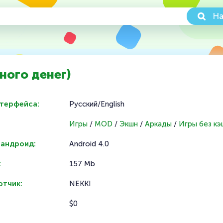
На
ного денег)
нтерфейса:
Русский/English
Игры
/
MOD
/
Экшн
/
Аркады
/
Игры без кэ
 андроид:
Android 4.0
:
157 Mb
отчик:
NEKKI
$0