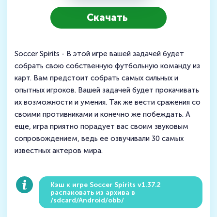
Скачать
Soccer Spirits - В этой игре вашей задачей будет
собрать свою собственную футбольную команду из
карт. Вам предстоит собрать самых сильных и
опытных игроков. Вашей задачей будет прокачивать
их возможности и умения. Так же вести сражения со
своими противниками и конечно же побеждать. А
еще, игра приятно порадует вас своим звуковым
сопровождением, ведь ее озвучивали 30 самых
известных актеров мира.
Кэш к игре Soccer Spirits v1.37.2
распаковать из архива в
/sdcard/Android/obb/