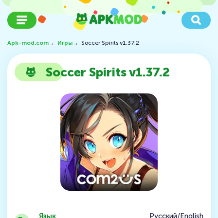
Apk-mod.com
→
Игры
→
Soccer Spirits v1.37.2
Soccer Spirits v1.37.2
Язык
Русский/English