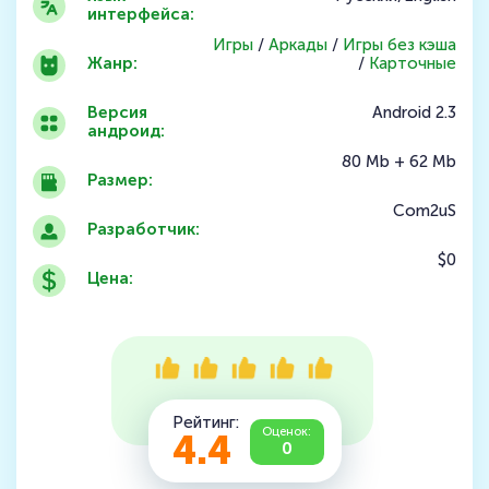
интерфейса:
Игры
/
Аркады
/
Игры без кэша
Жанр:
/
Карточные
Версия
Android 2.3
андроид:
80 Mb + 62 Mb
Размер:
Com2uS
Разработчик:
$0
Цена:
Рейтинг:
Оценок:
4.4
0