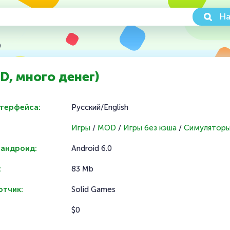
На
)
D, много денег)
нтерфейса:
Русский/English
Игры
/
MOD
/
Игры без кэша
/
Симулятор
 андроид:
Android 6.0
:
83 Mb
отчик:
Solid Games
$0