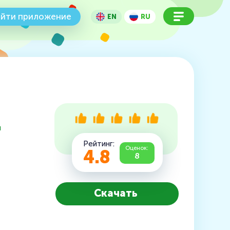
йти приложение
EN
RU
ы
Рейтинг:
Оценок:
4.8
8
Скачать