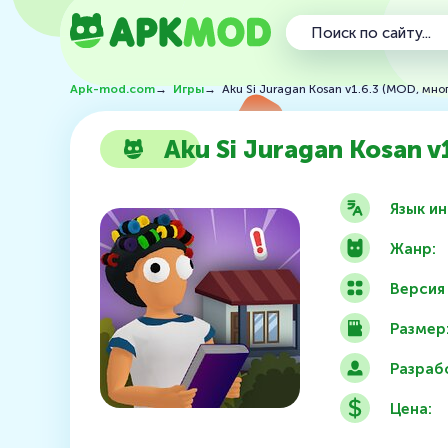
Apk-mod.com
→
Игры
→
Aku Si Juragan Kosan v1.6.3 (MOD, мно
Aku Si Juragan Kosan v
Язык и
Жанр:
Версия
Размер
Разраб
Цена: