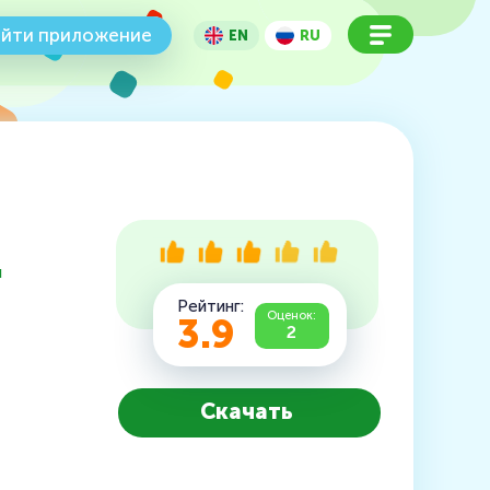
йти приложение
EN
RU
ы
Рейтинг:
Оценок:
3.9
2
Скачать