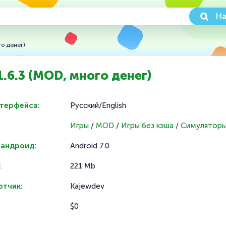
На
го денег)
1.6.3 (MOD, много денег)
нтерфейса:
Русский/English
Игры
/
MOD
/
Игры без кэша
/
Симулятор
 андроид:
Android 7.0
:
221 Mb
отчик:
Kajewdev
$0